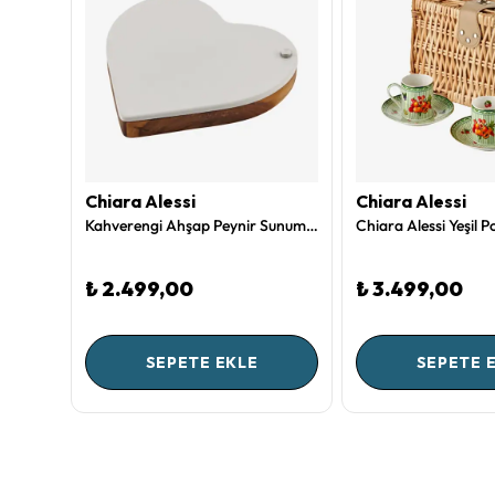
Chiara Alessi
Chiara Alessi
Gül Kurusu Cam Su Bardağı 485 Ml Gloria Collection by Chiara Alessi
Kahverengi Ahşap Peynir Sunum Tabağı Acacia Elegance Collection by Chiara Alessi
₺ 2.499,00
₺ 3.499,00
SEPETE EKLE
SEPETE 