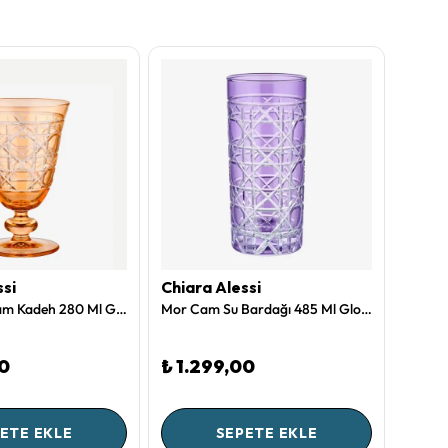
ssi
Chiara Alessi
Chiar
Gül Kurusu Cam Kadeh 280 Ml Gloria Collection by Chiara Alessi
Mor Cam Su Bardağı 485 Ml Gloria Collection by Chiara Alessi
00
₺ 1.299,00
₺ 1.
ETE EKLE
SEPETE EKLE