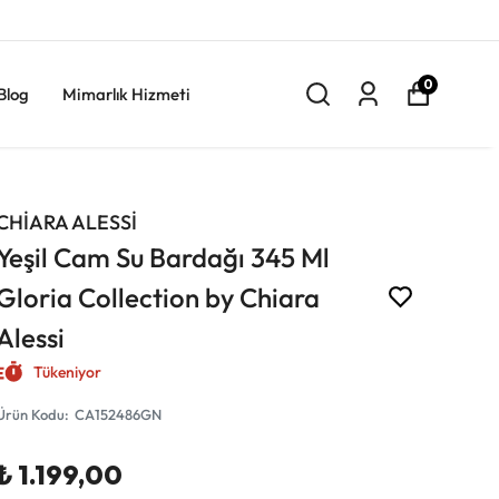
0
Blog
Mimarlık Hizmeti
CHİARA ALESSİ
Yeşil Cam Su Bardağı 345 Ml
Gloria Collection by Chiara
Alessi
Tükeniyor
Ürün Kodu
:
CA152486GN
₺ 1.199,00