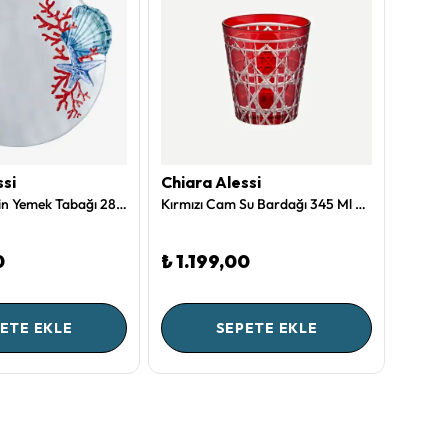
ssi
Chiara Alessi
Chiar
Beyaz Melamin Yemek Tabağı 28 Cm Bambu Collection by Chiara Alessi
Kırmızı Cam Su Bardağı 345 Ml Gloria Collection by Chiara Alessi
0
₺ 1.199,00
₺ 69
1 Renk
ETE EKLE
SEPETE EKLE