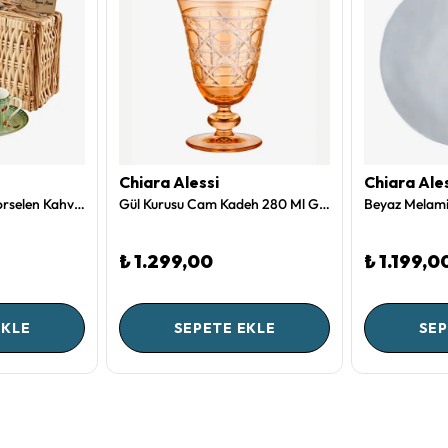
Chiara Alessi
Chiara Ale
Chiara Alessi Yeşil Porselen Kahve Fincan Seti 120 Ml CAPCF1EGRL2
Gül Kurusu Cam Kadeh 280 Ml Gloria Collection by Chiara Alessi
₺ 1.299,00
₺ 1.199,0
EKLE
SEPETE EKLE
SEP