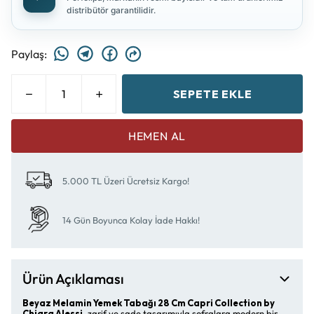
distribütör garantilidir.
Paylaş
:
SEPETE EKLE
HEMEN AL
5.000 TL Üzeri Ücretsiz Kargo!
14 Gün Boyunca Kolay İade Hakkı!
Ürün Açıklaması
Beyaz Melamin Yemek Tabağı 28 Cm Capri Collection by
Chiara Alessi
, zarif ve sade tasarımıyla sofralara modern bir