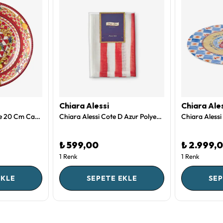
Chiara Alessi
Chiara Ale
Kırmızı Melamin Kase 20 Cm Capri Collection by Chiara Alessi
Chiara Alessi Cote D Azur Polyester Amerikan Servisi 35X50 Cm
₺ 599,00
₺ 2.999,
1 Renk
1 Renk
EKLE
SEPETE EKLE
SEP