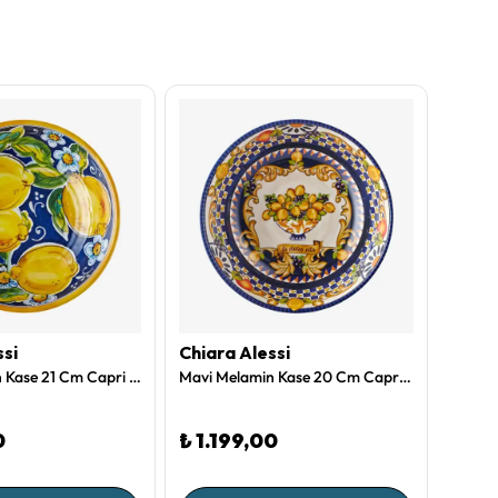
ssi
Chiara Alessi
Chiar
Mavi Melamin Kase 21 Cm Capri Collection by Chiara Alessi
Mavi Melamin Kase 20 Cm Capri Collection by Chiara Alessi
0
₺ 1.199,00
₺ 2.
1 Renk