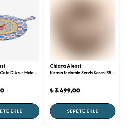
ssi
Chiara Alessi
Chiar
Chiara Alessi Cote D Azur Melamin Sunum Tahtası 41 Cm
Kırmızı Melamin Servis Kasesi 35 Cm Capri Collection by Chiara Alessi
00
₺ 3.499,00
₺ 3.
ETE EKLE
SEPETE EKLE