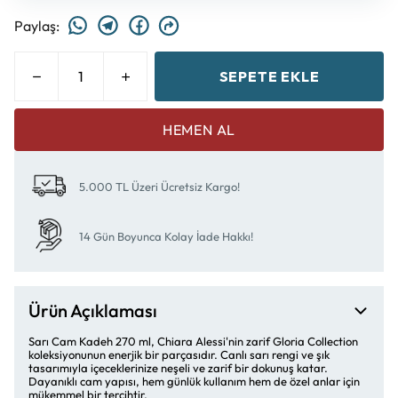
Paylaş
:
SEPETE EKLE
HEMEN AL
5.000 TL Üzeri Ücretsiz Kargo!
14 Gün Boyunca Kolay İade Hakkı!
Ürün Açıklaması
Sarı Cam Kadeh 270 ml, Chiara Alessi'nin zarif Gloria Collection
koleksiyonunun enerjik bir parçasıdır. Canlı sarı rengi ve şık
tasarımıyla içeceklerinize neşeli ve zarif bir dokunuş katar.
Dayanıklı cam yapısı, hem günlük kullanım hem de özel anlar için
mükemmel bir tercihtir.