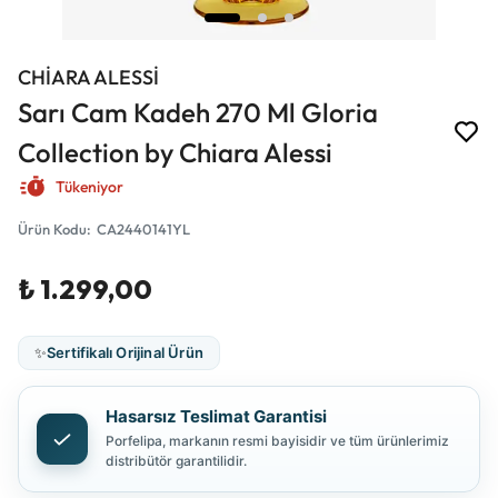
CHİARA ALESSİ
Sarı Cam Kadeh 270 Ml Gloria
Collection by Chiara Alessi
Tükeniyor
Ürün Kodu
:
CA2440141YL
₺ 1.299,00
✨
Sertifikalı Orijinal Ürün
Hasarsız Teslimat Garantisi
Porfelipa, markanın resmi bayisidir ve tüm ürünlerimiz
distribütör garantilidir.