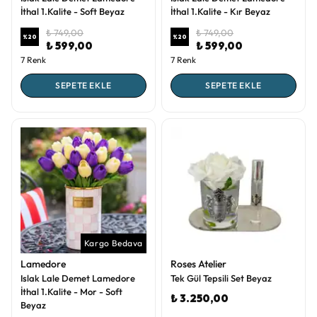
İthal 1.Kalite - Soft Beyaz
İthal 1.Kalite - Kır Beyaz
₺ 749,00
₺ 749,00
%
20
%
20
₺ 599,00
₺ 599,00
7 Renk
7 Renk
SEPETE EKLE
SEPETE EKLE
Kargo Bedava
Lamedore
Roses Atelier
Islak Lale Demet Lamedore
Tek Gül Tepsili Set Beyaz
İthal 1.Kalite - Mor - Soft
₺ 3.250,00
Beyaz