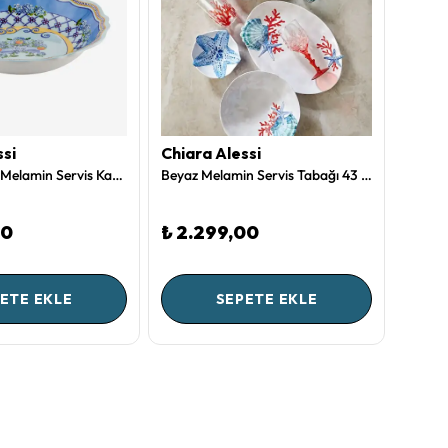
ssi
Chiara Alessi
Chiar
Chiara Alessi Melamin Servis Kasesi 35 Cm
Beyaz Melamin Servis Tabağı 43 Cm Bambu Collection by Chiara Alessi
00
₺ 2.299,00
₺ 59
2 Renk
ETE EKLE
SEPETE EKLE