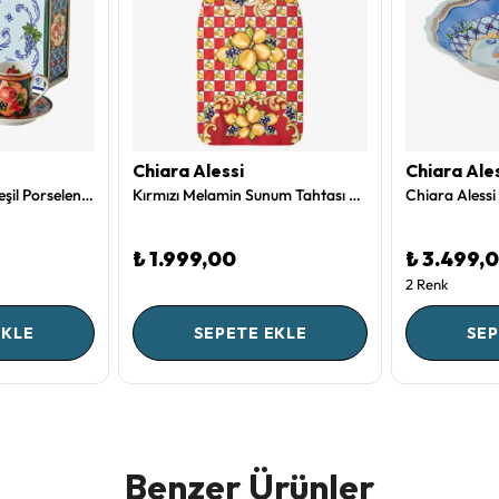
Chiara Alessi
Chiara Ale
Chiara Alessi Mavi Yeşil Porselen Kahve Fincan Seti 120 Ml CAPTNBMVB1ECBG2
Kırmızı Melamin Sunum Tahtası 34 Cm Capri Collection by Chiara Alessi
₺ 1.999,00
₺ 3.499,
2 Renk
EKLE
SEPETE EKLE
SEP
Benzer Ürünler