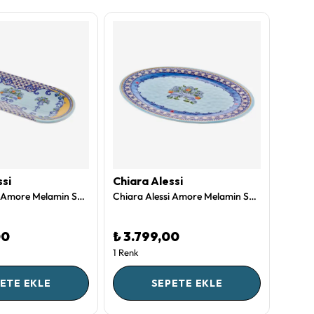
ssi
Chiara Alessi
Chiar
Chiara Alessi Amore Melamin Servis Tabağı 38 Cm
Chiara Alessi Amore Melamin Servis Tabağı 50 Cm
00
₺ 3.799,00
₺ 1.
1 Renk
2 Renk
ETE EKLE
SEPETE EKLE