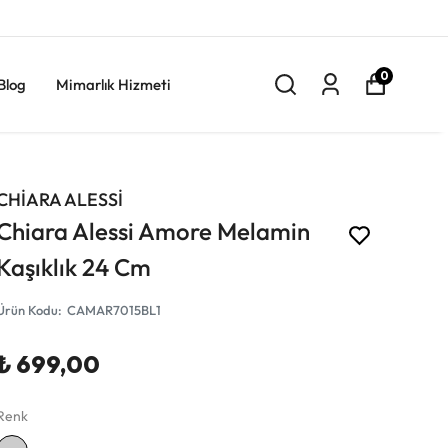
0
Blog
Mimarlık Hizmeti
CHİARA ALESSİ
Chiara Alessi Amore Melamin
Kaşıklık 24 Cm
Ürün Kodu
:
CAMAR7015BL1
₺ 699,00
Renk