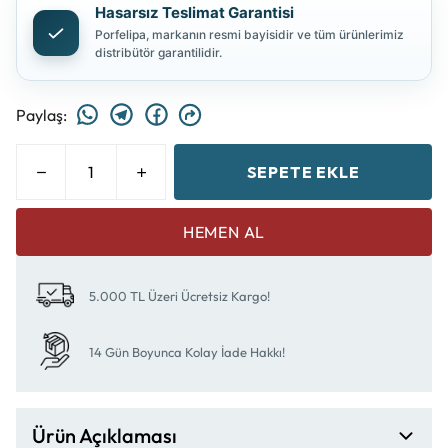
Hasarsız Teslimat Garantisi
Porfelipa, markanın resmi bayisidir ve tüm ürünlerimiz
distribütör garantilidir.
Paylaş
:
SEPETE EKLE
HEMEN AL
5.000 TL Üzeri Ücretsiz Kargo!
14 Gün Boyunca Kolay İade Hakkı!
Ürün Açıklaması