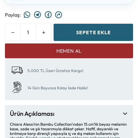
Paylaş
:
SEPETE EKLE
HEMEN AL
5.000 TL Üzeri Ücretsiz Kargo!
14 Gün Boyunca Kolay İade Hakkı!
Ürün Açıklaması
Chiara Alessi’nin Bambu Collection’ından 15 cm’lik beyaz melamin
kase, sade ve şık tasarımıyla dikkat çeker. Hafif, dayanıklı ve
kırılmaya karşı dirençli yapısıyla iç ve dış mekan kullanımı için