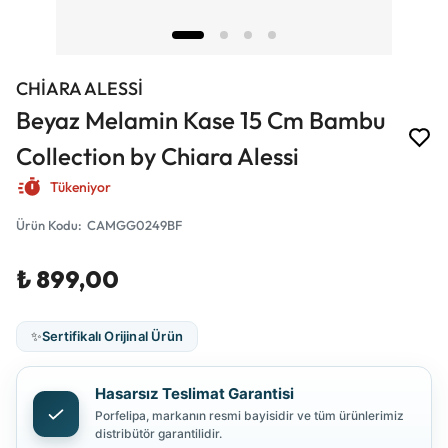
CHİARA ALESSİ
Beyaz Melamin Kase 15 Cm Bambu
Collection by Chiara Alessi
Tükeniyor
Ürün Kodu
:
CAMGG0249BF
₺ 899,00
✨
Sertifikalı Orijinal Ürün
Hasarsız Teslimat Garantisi
Porfelipa, markanın resmi bayisidir ve tüm ürünlerimiz
distribütör garantilidir.