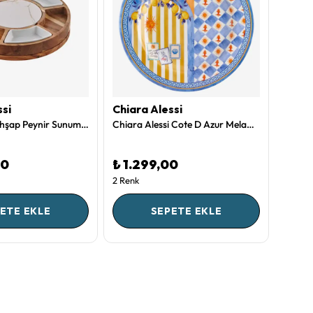
ssi
Chiara Alessi
Chiar
Kahverengi Ahşap Peynir Sunum Tabağı Acacia Elegance Collection by Chiara Alessi
Chiara Alessi Cote D Azur Melamin Yemek Tabağı 28 Cm
00
₺ 1.299,00
₺ 99
2 Renk
ETE EKLE
SEPETE EKLE