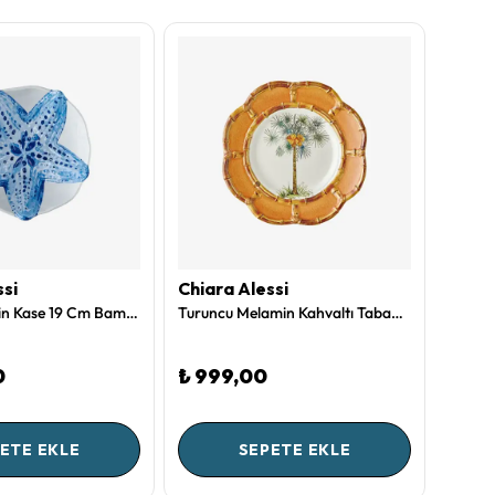
ssi
Chiara Alessi
Chiar
Beyaz Melamin Kase 19 Cm Bambu Collection by Chiara Alessi
Turuncu Melamin Kahvaltı Tabağı 23 Cm Bambu Collection by Chiara Alessi
0
₺ 999,00
₺ 1.
ETE EKLE
SEPETE EKLE