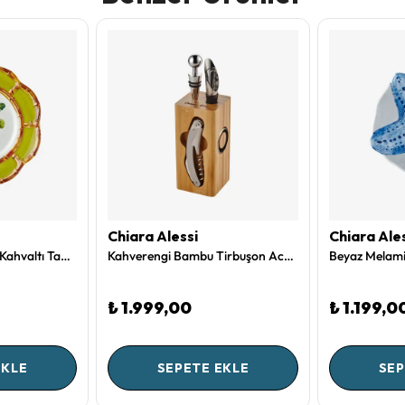
Chiara Alessi
Chiara Ale
Yeşil Beyaz Melamin Kahvaltı Tabağı 23 Cm Bambu Collection by Chiara Alessi
Kahverengi Bambu Tirbuşon Acacia Elegance Collection by Chiara Alessi
₺ 1.999,00
₺ 1.199,0
EKLE
SEPETE EKLE
SEP