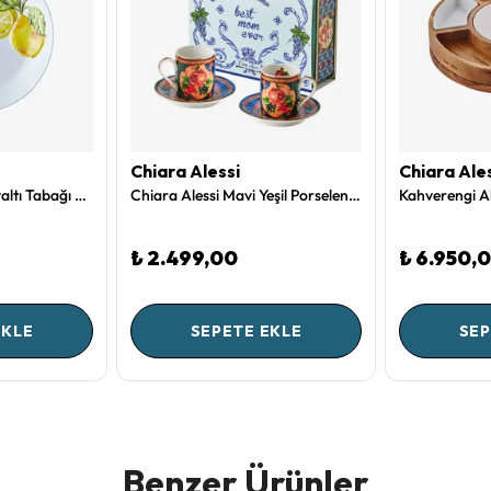
Chiara Alessi
Chiara Ale
Beyaz Melamin Kahvaltı Tabağı 23 Cm Capri Collection by Chiara Alessi
Chiara Alessi Mavi Yeşil Porselen Kahve Fincan Seti 120 Ml CAPTNBMVB1ECBG2
₺ 2.499,00
₺ 6.950,
EKLE
SEPETE EKLE
SEP
Benzer Ürünler