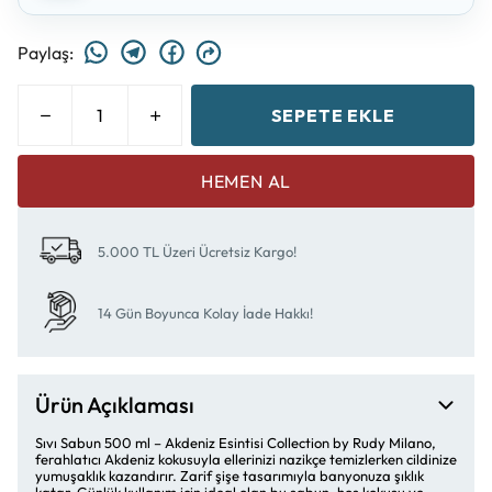
Paylaş
:
SEPETE EKLE
HEMEN AL
5.000 TL Üzeri Ücretsiz Kargo!
14 Gün Boyunca Kolay İade Hakkı!
Ürün Açıklaması
Sıvı Sabun 500 ml – Akdeniz Esintisi Collection by Rudy Milano,
ferahlatıcı Akdeniz kokusuyla ellerinizi nazikçe temizlerken cildinize
yumuşaklık kazandırır. Zarif şişe tasarımıyla banyonuza şıklık