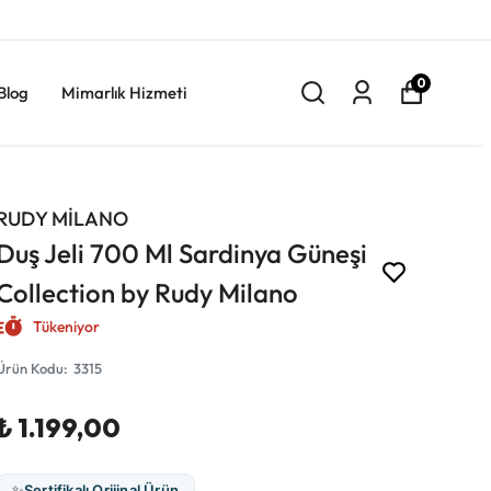
0
Blog
Mimarlık Hizmeti
RUDY MİLANO
Duş Jeli 700 Ml Sardinya Güneşi
Collection by Rudy Milano
Tükeniyor
Ürün Kodu
:
3315
₺ 1.199,00
✨
Sertifikalı Orijinal Ürün