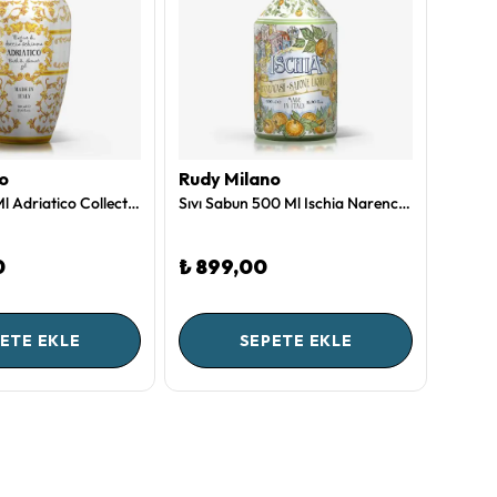
o
Rudy Milano
Rudy 
Duş Jeli 700 Ml Adriatico Collection by Rudy Milano
Sıvı Sabun 500 Ml Ischia Narenciye Bahçesi Collection by Rudy Milano
0
₺ 899,00
₺ 1.
ETE EKLE
SEPETE EKLE