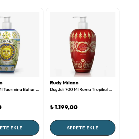
o
Rudy Milano
Rudy 
Duş Jeli 700 Ml Taormina Bahar Kokusu Collection by Rudy Milano
Duş Jeli 700 Ml Roma Tropikal Meyve Collection by Rudy Milano
0
₺ 1.199,00
₺ 1.
ETE EKLE
SEPETE EKLE