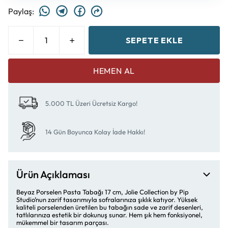
Paylaş
:
SEPETE EKLE
HEMEN AL
5.000 TL Üzeri Ücretsiz Kargo!
14 Gün Boyunca Kolay İade Hakkı!
Ürün Açıklaması
Beyaz Porselen Pasta Tabağı 17 cm, Jolie Collection by Pip
Studio’nun zarif tasarımıyla sofralarınıza şıklık katıyor. Yüksek
kaliteli porselenden üretilen bu tabağın sade ve zarif desenleri,
tatlılarınıza estetik bir dokunuş sunar. Hem şık hem fonksiyonel,
mükemmel bir tasarım parçası.