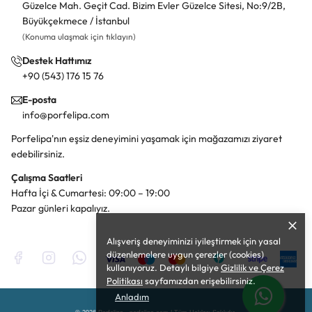
Güzelce Mah. Geçit Cad. Bizim Evler Güzelce Sitesi, No:9/2B,
Büyükçekmece / İstanbul
(Konuma ulaşmak için tıklayın)
Destek Hattımız
+90 (543) 176 15 76
E-posta
info@porfelipa.com
Porfelipa'nın eşsiz deneyimini yaşamak için mağazamızı ziyaret
edebilirsiniz.
Çalışma Saatleri
Hafta İçi & Cumartesi: 09:00 – 19:00
Pazar günleri kapalıyız.
Alışveriş deneyiminizi iyileştirmek için yasal
düzenlemelere uygun çerezler (cookies)
kullanıyoruz. Detaylı bilgiye
Gizlilik ve Çerez
Politikası
sayfamızdan erişebilirsiniz.
Anladım