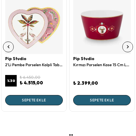
Pip Studio
Pip Studio
2'Li Pembe Porselen Kalpli Tabak 21,5 Cm La Majorelle Collection by Pip Studio
Kırmızı Porselen Kase 15 Cm Love Birds Collection by Pip Studio
₺ 6.450,00
%
30
₺ 4.515,00
₺ 2.399,00
SEPETE EKLE
SEPETE EKLE