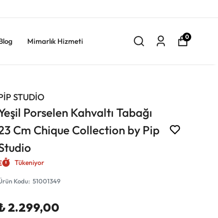
0
Blog
Mimarlık Hizmeti
PİP STUDİO
Yeşil Porselen Kahvaltı Tabağı
23 Cm Chique Collection by Pip
Studio
Tükeniyor
Ürün Kodu
:
51001349
₺ 2.299,00