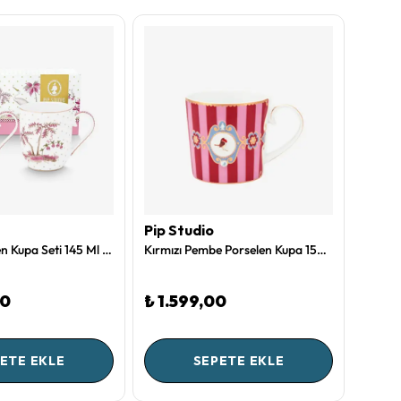
Pip Studio
Pip S
Beyaz Porselen Kupa Seti 145 Ml Jolie Collection by Pip Studio
Kırmızı Pembe Porselen Kupa 150 Ml Love Birds Collection by Pip Studio
00
₺ 1.599,00
₺ 1.
ETE EKLE
SEPETE EKLE