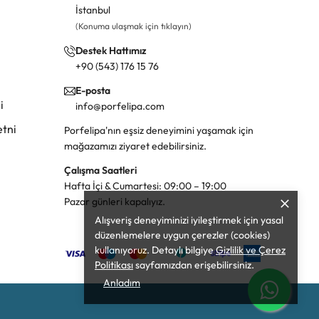
İstanbul
(Konuma ulaşmak için tıklayın)
Destek Hattımız
+90 (543) 176 15 76
E-posta
i
info@porfelipa.com
tni
Porfelipa'nın eşsiz deneyimini yaşamak için
mağazamızı ziyaret edebilirsiniz.
Çalışma Saatleri
Hafta İçi & Cumartesi: 09:00 – 19:00
Pazar günleri kapalıyız.
Alışveriş deneyiminizi iyileştirmek için yasal
düzenlemelere uygun çerezler (cookies)
kullanıyoruz. Detaylı bilgiye
Gizlilik ve Çerez
Politikası
sayfamızdan erişebilirsiniz.
Anladım