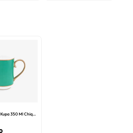
Yeşil Porselen Kupa 350 Ml Chique Collection by Pip Studio
0