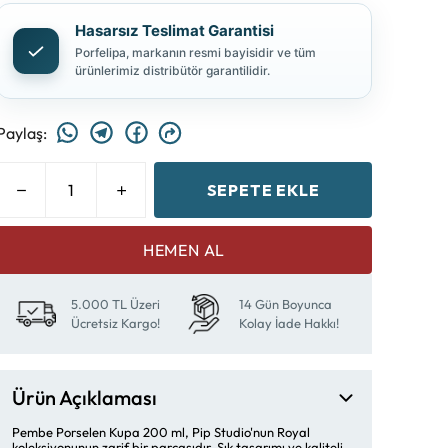
Hasarsız Teslimat Garantisi
Porfelipa, markanın resmi bayisidir ve tüm
ürünlerimiz distribütör garantilidir.
Paylaş
:
SEPETE EKLE
HEMEN AL
5.000 TL Üzeri
14 Gün Boyunca
Ücretsiz Kargo!
Kolay İade Hakkı!
Ürün Açıklaması
Pembe Porselen Kupa 200 ml, Pip Studio'nun Royal
koleksiyonunun zarif bir parçasıdır. Şık tasarımı ve kaliteli