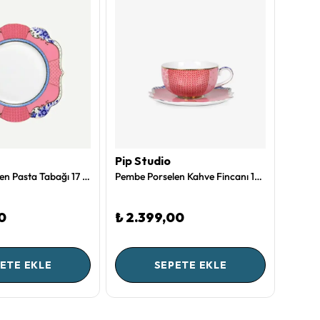
Pip Studio
Pip S
Pembe Porselen Pasta Tabağı 17 Cm Royal Collection by Pip Studio
Pembe Porselen Kahve Fincanı 125 Ml Royal Collection by Pip Studio
0
₺ 2.399,00
₺ 7.
ETE EKLE
SEPETE EKLE