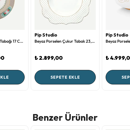
Pip Studio
Pip Studio
Haki Porselen Pasta Tabağı 17 Cm Blushing Birds Collection by Pip Studio
Beyaz Porselen Çukur Tabak 23,5 Cm Royal White Collection by Pip Studio
00
₺ 2.899,00
₺ 4.999,
EKLE
SEPETE EKLE
SEP
Benzer Ürünler