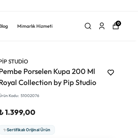
0
Blog
Mimarlık Hizmeti
PİP STUDİO
Pembe Porselen Kupa 200 Ml
Royal Collection by Pip Studio
Ürün Kodu
:
51002076
₺ 1.399,00
✨
Sertifikalı Orijinal Ürün