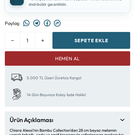
distribütör garantilidir.
Paylaş
:
SEPETE EKLE
HEMEN AL
5.000 TL Üzeri Ücretsiz Kargo!
14 Gün Boyunca Kolay İade Hakkı!
Ürün Açıklaması
Chiara Alessi’nin Bambu Collection’dan 28 cm beyaz melamin
yemek tabağı, sade ve zarif tasarımıyla sofralarınıza modern bir