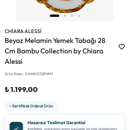
CHİARA ALESSİ
Beyaz Melamin Yemek Tabağı 28
Cm Bambu Collection by Chiara
Alessi
Ürün Kodu
:
CAMGG1281WH
₺ 1.199,00
✨
Sertifikalı Orijinal Ürün
Hasarsız Teslimat Garantisi
Porfelipa, markanın resmi bayisidir ve tüm ürünlerimiz