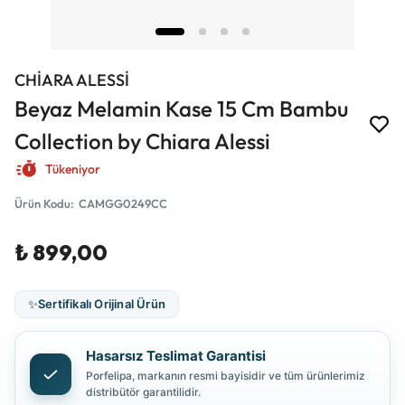
CHİARA ALESSİ
Beyaz Melamin Kase 15 Cm Bambu
Collection by Chiara Alessi
Tükeniyor
Ürün Kodu
:
CAMGG0249CC
₺ 899,00
✨
Sertifikalı Orijinal Ürün
Hasarsız Teslimat Garantisi
Porfelipa, markanın resmi bayisidir ve tüm ürünlerimiz
distribütör garantilidir.