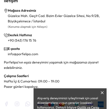
İletişim
Mağaza Adresimiz
Güzelce Mah. Geçit Cad. Bizim Evler Güzelce Sitesi, No:9/2B,
Büyükçekmece / İstanbul
(Konuma ulaşmak için tıklayın)
Destek Hattımız
+90 (543) 176 15 76
E-posta
info@porfelipa.com
Porfelipa'nın eşsiz deneyimini yaşamak için mağazamızı ziyaret
edebilirsiniz.
Çalışma Saatleri
Hafta İçi & Cumartesi: 09:00 – 19:00
Pazar günleri kapalıyız.
Alışveriş deneyiminizi iyileştirmek için yasal
düzenlemelere uygun çerezler (cookies)
kullanıyoruz. Detaylı bilgiye
Gizlilik ve Çerez