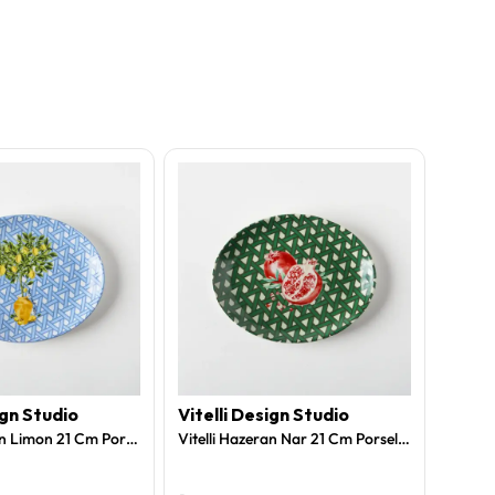
ign Studio
Vitelli Design Studio
Vitel
Vitelli Hazeran Limon 21 Cm Porselen Kayık Tabak
Vitelli Hazeran Nar 21 Cm Porselen Kayık Tabak