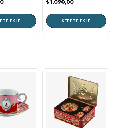
00
₺ 1.090,00
₺ 1.
ETE EKLE
SEPETE EKLE