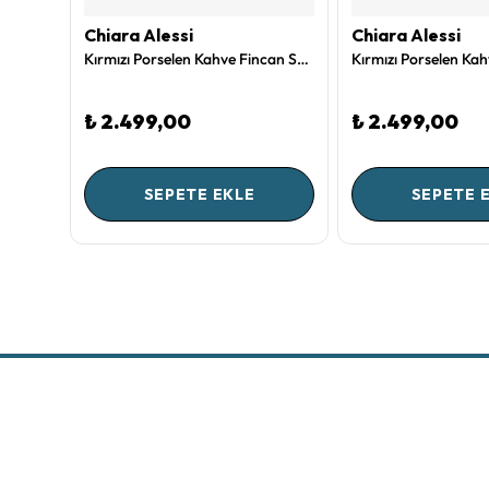
Chiara Alessi
Chiara Alessi
Beyaz Porselen Kahve Fincan Seti 120 Ml Jolie Collection by Pip Studio
Kırmızı Porselen Kahve Fincan Seti 90 Ml Romance Collection by Chiara Alessi
₺ 2.499,00
₺ 2.499,00
SEPETE EKLE
SEPETE 