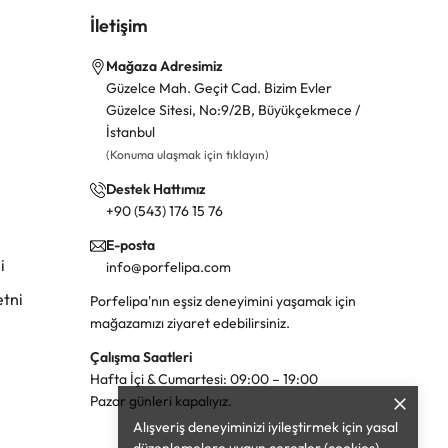
İletişim
Mağaza Adresimiz
Güzelce Mah. Geçit Cad. Bizim Evler
Güzelce Sitesi, No:9/2B, Büyükçekmece /
İstanbul
(Konuma ulaşmak için tıklayın)
Destek Hattımız
+90 (543) 176 15 76
E-posta
i
info@porfelipa.com
tni
Porfelipa'nın eşsiz deneyimini yaşamak için
mağazamızı ziyaret edebilirsiniz.
Çalışma Saatleri
Hafta İçi & Cumartesi: 09:00 – 19:00
Pazar günleri kapalıyız.
Alışveriş deneyiminizi iyileştirmek için yasal