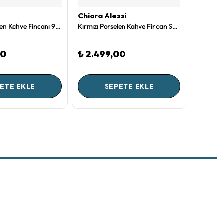
Chiara Alessi
Pip S
Kırmızı Porselen Kahve Fincanı 90 Ml Love Birds Collection by Pip Studio
Kırmızı Porselen Kahve Fincan Seti 120 Ml Capri Collection by Chiara Alessi
00
₺ 2.499,00
₺ 3.
ETE EKLE
SEPETE EKLE