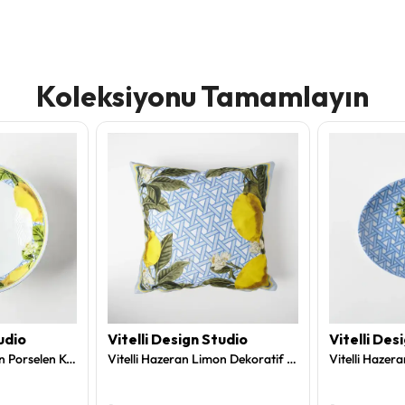
Koleksiyonu Tamamlayın
udio
Vitelli Design Studio
Vitelli Des
Vitelli Hazeran Limon Porselen Kase
Vitelli Hazeran Limon Dekoratif Yastık