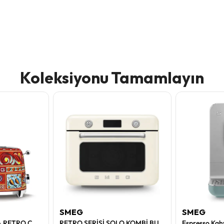
Koleksiyonu Tamamlayın
SMEG
SMEG
DOLCE & GABBANA RETRO CARTE TOASTER 2 DİLİM (2X1)
RETRO SERİSİ SOLO KOMBİ BUHARLI FIRIN KREM