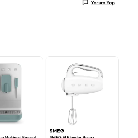
Yorum Yap
SMEG
SME
Espresso Kahve Makinesi Emerald Green Mat
SMEG El Blender Beyaz