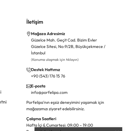
İletişim
Mağaza Adresimiz
Güzelce Mah. Geçit Cad. Bizim Evler
Güzelce Sitesi, No:9/2B, Büyükçekmece /
İstanbul
(Konuma ulaşmak için tıklayın)
Destek Hattımız
+90 (543) 176 15 76
E-posta
i
info@porfelipa.com
tni
Porfelipa'nın eşsiz deneyimini yaşamak için
mağazamızı ziyaret edebilirsiniz.
Çalışma Saatleri
Hafta İçi & Cumartesi: 09:00 – 19:00