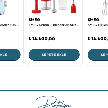
SMEG
SMEG
SMEG Pastel Mavi Blender 50's Style
SMEG Kırmızı El Blenderları 50's Style
SMEG El Blen
₺ 14.400,00
₺ 14.400
EKLE
SEPETE EKLE
SEP