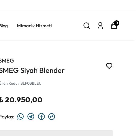
0
Blog
Mimarlık Hizmeti
SMEG
SMEG Siyah Blender
Ürün Kodu
:
BLF03BLEU
₺ 20.950,00
Paylaş
: