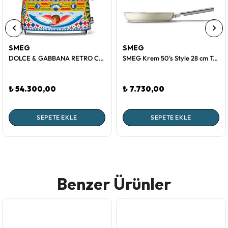
SMEG
SMEG
DOLCE & GABBANA RETRO CARTE TOASTER 4 DİLİM (2 X 2)
SMEG Krem 50's Style 28 cm Tava
₺ 54.300,00
₺ 7.730,00
SEPETE EKLE
SEPETE EKLE
Benzer Ürünler