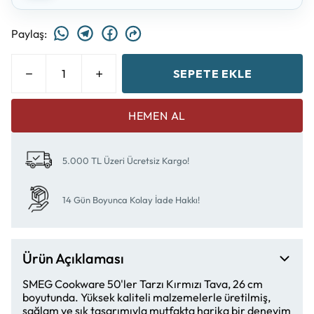
Paylaş
:
SEPETE EKLE
HEMEN AL
5.000 TL Üzeri Ücretsiz Kargo!
14 Gün Boyunca Kolay İade Hakkı!
Ürün Açıklaması
SMEG Cookware 50'ler Tarzı Kırmızı Tava, 26 cm
boyutunda. Yüksek kaliteli malzemelerle üretilmiş,
sağlam ve şık tasarımıyla mutfakta harika bir deneyim