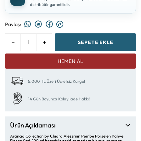
distribütör garantilidir.
Paylaş
:
SEPETE EKLE
HEMEN AL
5.000 TL Üzeri Ücretsiz Kargo!
14 Gün Boyunca Kolay İade Hakkı!
Ürün Açıklaması
Arancia Collection by Chiara Alessi’nin Pembe Porselen Kahve
Fincan Seti, 120 ml hacmiyle zarif ve modern bir sunum sunar.