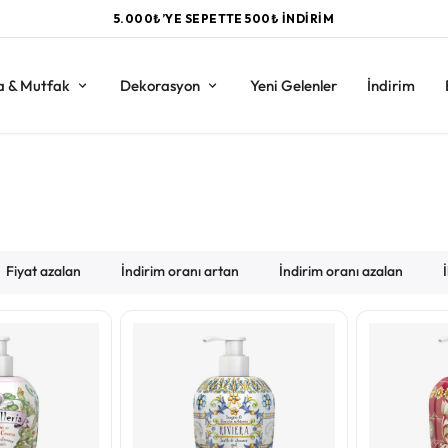
TÜM ALIŞVERİŞLERDE VADE FARKSIZ 3 TAKSİT
a & Mutfak
Dekorasyon
Yeni Gelenler
İndirim
Fiyat azalan
İndirim oranı artan
İndirim oranı azalan