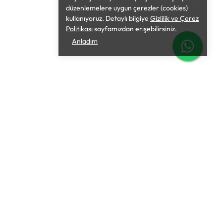
düzenlemelere uygun çerezler (cookies)
kullanıyoruz. Detaylı bilgiye
Gizlilik ve Çerez
Politikası
sayfamızdan erişebilirsiniz.
Anladım
İletişim
Mağaza Adresimiz
Güzelce Mah. Geçit Cad. Bizim Evler
Güzelce Sitesi, No:9/2B, Büyükçekmece /
İstanbul
(Konuma ulaşmak için tıklayın)