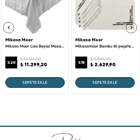
Mikasa Moor
Mikasa Moor
Mikasa Moor Lisa Beyaz Masa Örtüsü 180x280
Mikasamoor Bambu 6lı peçete 40x40
₺ 14.124,00
₺ 3.094,00
%
20
%
15
₺ 11.299,20
₺ 2.629,90
SEPETE EKLE
SEPETE EKLE