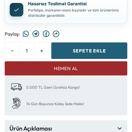
Hasarsız Teslimat Garantisi
Porfelipa, markanın resmi bayisidir ve tüm ürünlerimiz
distribütör garantilidir.
Paylaş
:
SEPETE EKLE
HEMEN AL
5.000 TL Üzeri Ücretsiz Kargo!
14 Gün Boyunca Kolay İade Hakkı!
Ürün Açıklaması