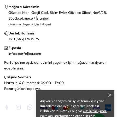
Mağaza Adresimiz
Güzelce Mah. Geçit Cad. Bizim Evler Güzelce Sitesi, No:9/2B,
Büyükçekmece / İstanbul
(Konuma ulaşmak için tıklayın)
Destek Hattımız
+90 (543) 176 15 76
E-posta
info@porfelipa.com
Porfelipa'nın eşsiz deneyimini yaşamak için mağazamızı ziyaret
edebilirsiniz.
Çalışma Saatleri
Hafta İçi & Cumartesi: 09:00 – 19:00
Pazar günleri kapalıyız.
Alışveriş deneyiminizi iyileştirmek için yasal
düzenlemelere uygun çerezler (cookies)
kullanıyoruz. Detaylı bilgiye
Gizlilik ve Çerez
Politikası
sayfamızdan erişebilirsiniz.