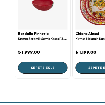
Bordallo Pinherio
Chiara Alessi
Beyaz Porselen Çukur Tabak 21,5 Cm Jolie Collection by Pip Studio
Kırmızı Seramik Servis Kasesi 13,5 Cm Strawberries Collection by
₺ 1.999,00
₺ 1.199,00
SEPETE EKLE
SEPETE 