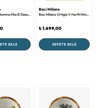
o
Baci Milano
Baci 
Baci Milano Mamma Mia El Desenli Kesme Tahtası 31,5 cm x 41,8 cm
Baci Milano Ortigia V Harfli Mini Tepsi 15 X 15 cm
Baci M
00
₺ 1.699,00
₺ 1.
ETE EKLE
SEPETE EKLE