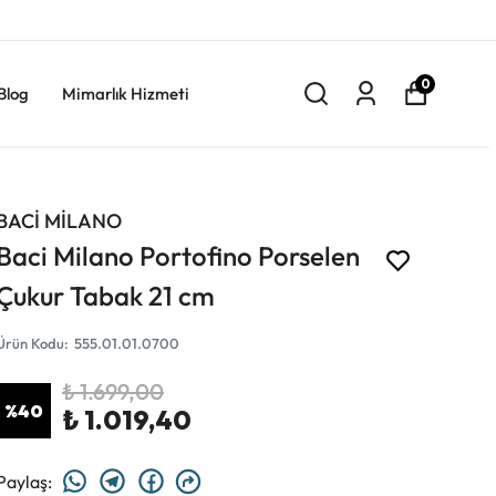
0
Blog
Mimarlık Hizmeti
BACİ MİLANO
Baci Milano Portofino Porselen
Çukur Tabak 21 cm
Ürün Kodu
:
555.01.01.0700
₺ 1.699,00
%
40
₺ 1.019,40
Paylaş
: