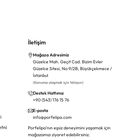
İletişim
Mağaza Adresimiz
Güzelce Mah. Geçit Cad. Bizim Evler
Güzelce Sitesi, No:9/2B, Büyükçekmece /
İstanbul
(Konuma ulaşmak için tıklayın)
Destek Hattımız
+90 (543) 176 15 76
E-posta
i
info@porfelipa.com
tni
Porfelipa'nın eşsiz deneyimini yaşamak için
mağazamızı ziyaret edebilirsiniz.