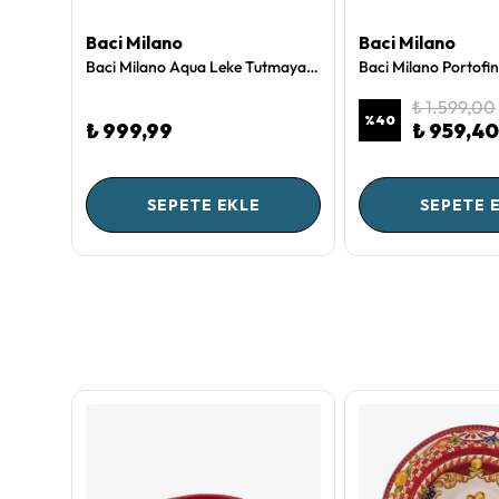
Baci Milano
Baci Milano
i Kupa
Baci Milano Aqua Leke Tutmayan Amerikan Servisi Turuncu
₺ 1.599,00
%
40
₺ 999,99
₺ 959,40
SEPETE EKLE
SEPETE 