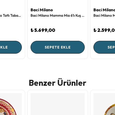
Baci Milano
Baci Milan
Baci Milano Portofino Tatlı Tabağı 21 cm
Baci Milano Mamma Mia 6'lı Kuş Desenli Kase Seti 23 cm
₺ 5.699,00
₺ 2.599,
EKLE
SEPETE EKLE
SEP
Benzer Ürünler