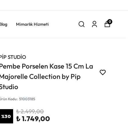
0
Blog
Mimarlık Hizmeti
PİP STUDİO
Pembe Porselen Kase 15 Cm La
Majorelle Collection by Pip
Studio
Ürün Kodu
:
51003185
₺ 2.499,00
%
30
₺ 1.749,00