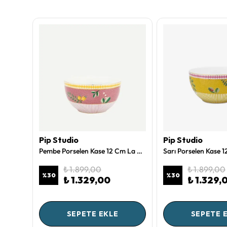
Pip Studio
Pip Studio
Sarı Porselen Kahve Fincan Seti 120 Ml La Majorelle Collection by Pip Studio
Pembe Porselen Kase 12 Cm La Majorelle Collection by Pip Studio
₺ 1.899,00
₺ 1.899,00
%
30
%
30
₺ 1.329,00
₺ 1.329,
SEPETE EKLE
SEPETE 