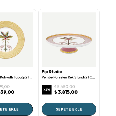
Pip Studio
Pip S
Sarı Porselen Kahvaltı Tabağı 21 Cm La Majorelle Collection by Pip Studio
Pembe Porselen Kek Standı 21 Cm La Majorelle Collection by Pip Studio
199,00
₺ 5.450,00
%
30
%
30
.539,00
₺ 3.815,00
ETE EKLE
SEPETE EKLE