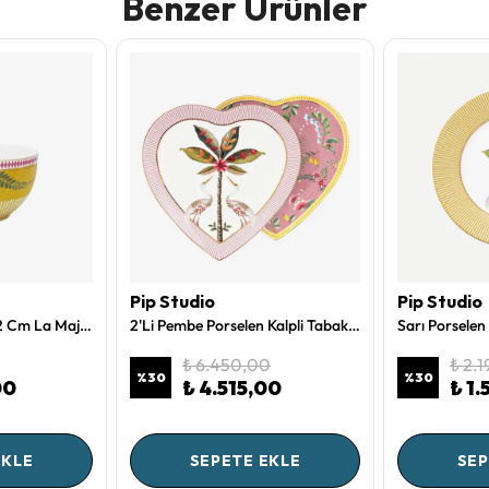
Benzer Ürünler
Pip Studio
Pip Studio
Sarı Porselen Kase 12 Cm La Majorelle Collection by Pip Studio
2'Li Pembe Porselen Kalpli Tabak 21,5 Cm La Majorelle Collection by Pip Studio
₺ 6.450,00
₺ 2.
%
30
%
30
00
₺ 4.515,00
₺ 1
EKLE
SEPETE EKLE
SEP