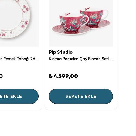
Pip Studio
Pip S
Beyaz Porselen Yemek Tabağı 26,5 Cm Jolie Collection by Pip Studio
Kırmızı Porselen Çay Fincan Seti 280 Ml Flower Festival Collection by Pip Studio
0
₺ 4.599,00
₺ 1.
ETE EKLE
SEPETE EKLE