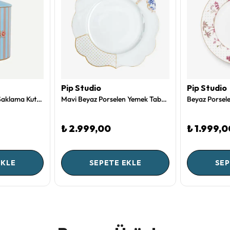
Pip Studio
Pip Studio
Mavi Haki Porselen Saklama Kutusu 1300 Ml Love Birds Collection by Pip Studio
Mavi Beyaz Porselen Yemek Tabağı 28 Cm Royal White Collection by Pip Studio
₺ 2.999,00
₺ 1.999,0
EKLE
SEPETE EKLE
SEP