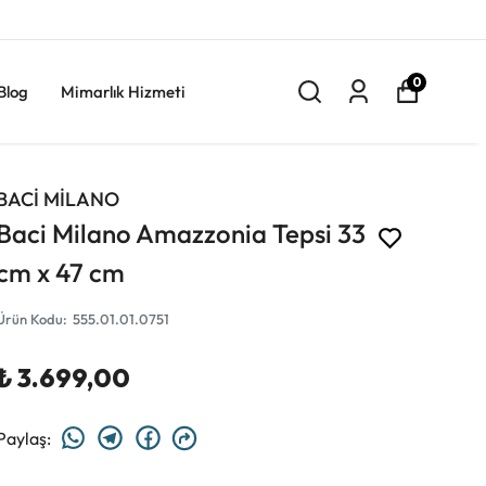
0
Blog
Mimarlık Hizmeti
BACİ MİLANO
Baci Milano Amazzonia Tepsi 33
cm x 47 cm
Ürün Kodu
:
555.01.01.0751
₺ 3.699,00
Paylaş
: