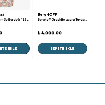
ssi
BergHOFF
Pip S
Gül Kurusu Cam Su Bardağı 485 Ml Gloria Collection by Chiara Alessi
Berghoff Graphite Izgara Tavası 28 cm
00
₺ 4.000,00
₺ 3.
ETE EKLE
SEPETE EKLE