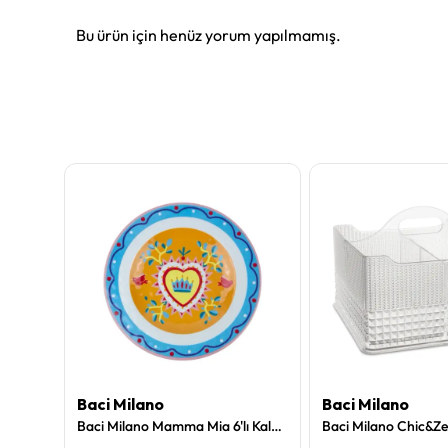
Bu ürün için henüz yorum yapılmamış.
Baci Milano
Baci Milano
Baci Milano Horses Dikdörtgen Tepsi Yeşil
Baci Milano Mamma Mia 6'lı Kalp Desenli Tabak Seti 21,5 cm