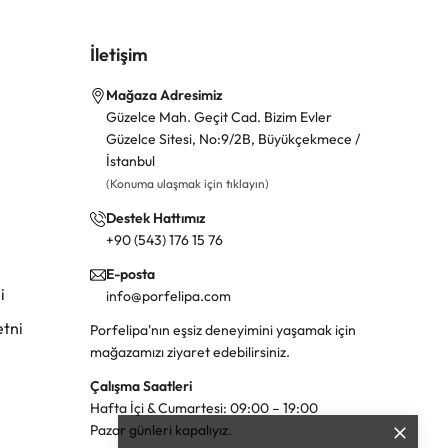
İletişim
Mağaza Adresimiz
Güzelce Mah. Geçit Cad. Bizim Evler
Güzelce Sitesi, No:9/2B, Büyükçekmece /
İstanbul
(Konuma ulaşmak için tıklayın)
Destek Hattımız
+90 (543) 176 15 76
E-posta
i
info@porfelipa.com
tni
Porfelipa'nın eşsiz deneyimini yaşamak için
mağazamızı ziyaret edebilirsiniz.
Çalışma Saatleri
Hafta İçi & Cumartesi: 09:00 – 19:00
Pazar günleri kapalıyız.