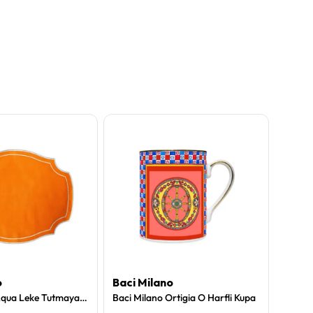
o
Baci Milano
Baci 
Baci Milano Aqua Leke Tutmayan Amerikan Servisi Turuncu
Baci Milano Ortigia O Harfli Kupa