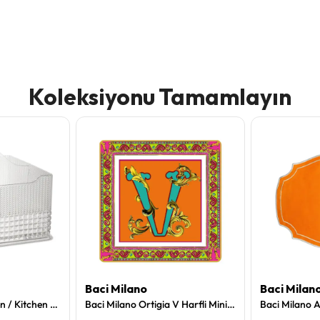
Koleksiyonu Tamamlayın
Baci Milano
Baci Milan
Baci Milano Chic&Zen / Kitchen Peçetelik - Şeffaf
Baci Milano Ortigia V Harfli Mini Tepsi 15 X 15 cm