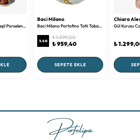
Baci Milano
Chiara Ale
Chiara Alessi Mavi Yeşil Porselen Kahve Fincan Seti 120 Ml CAPTNBMVB1ECBG2
Baci Milano Portofino Tatlı Tabağı 21 cm
₺ 1.599,00
%
40
₺ 959,40
₺ 1.299,
EKLE
SEPETE EKLE
SEP