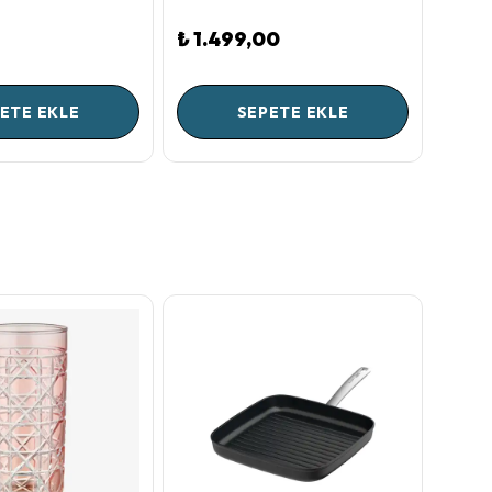
₺ 1.499,00
₺ 5.
ETE EKLE
SEPETE EKLE