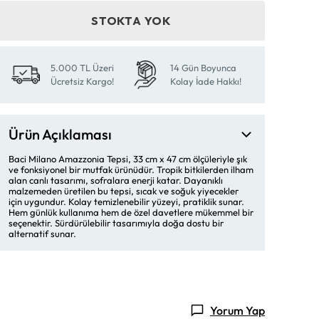
STOKTA YOK
5.000 TL Üzeri
14 Gün Boyunca
Ücretsiz Kargo!
Kolay İade Hakkı!
Ürün Açıklaması
Baci Milano Amazzonia Tepsi, 33 cm x 47 cm ölçüleriyle şık
ve fonksiyonel bir mutfak ürünüdür. Tropik bitkilerden ilham
alan canlı tasarımı, sofralara enerji katar. Dayanıklı
malzemeden üretilen bu tepsi, sıcak ve soğuk yiyecekler
için uygundur. Kolay temizlenebilir yüzeyi, pratiklik sunar.
Hem günlük kullanıma hem de özel davetlere mükemmel bir
seçenektir. Sürdürülebilir tasarımıyla doğa dostu bir
alternatif sunar.
Yorum Yap