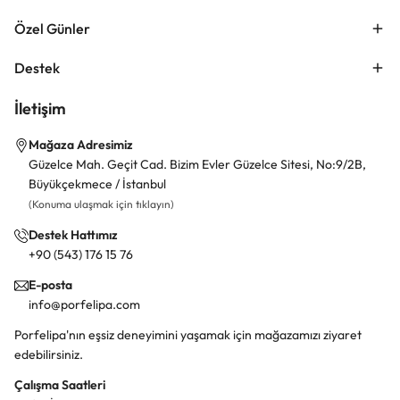
Özel Günler
Destek
İletişim
Mağaza Adresimiz
Güzelce Mah. Geçit Cad. Bizim Evler Güzelce Sitesi, No:9/2B,
Büyükçekmece / İstanbul
(Konuma ulaşmak için tıklayın)
Destek Hattımız
+90 (543) 176 15 76
E-posta
info@porfelipa.com
Porfelipa'nın eşsiz deneyimini yaşamak için mağazamızı ziyaret
edebilirsiniz.
Çalışma Saatleri