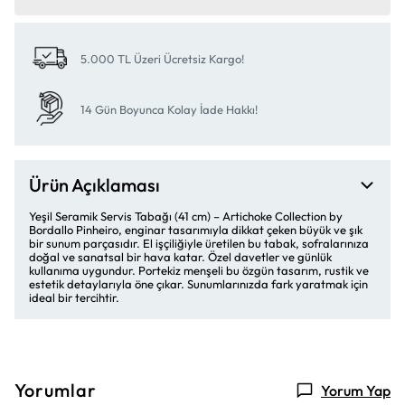
5.000 TL Üzeri Ücretsiz Kargo!
14 Gün Boyunca Kolay İade Hakkı!
Ürün Açıklaması
Yeşil Seramik Servis Tabağı (41 cm) – Artichoke Collection by
Bordallo Pinheiro, enginar tasarımıyla dikkat çeken büyük ve şık
bir sunum parçasıdır. El işçiliğiyle üretilen bu tabak, sofralarınıza
doğal ve sanatsal bir hava katar. Özel davetler ve günlük
kullanıma uygundur. Portekiz menşeli bu özgün tasarım, rustik ve
estetik detaylarıyla öne çıkar. Sunumlarınızda fark yaratmak için
ideal bir tercihtir.
Yorumlar
Yorum Yap