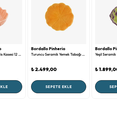
o
Bordallo Pinherio
Bordallo P
Pembe Seramik Servis Kasesi 12 Cm Flora Collection by Bordallo Pinheiro
Turuncu Seramik Yemek Tabağı 27,5 Cm Pumpkin Collection by Bordallo Pinheiro
₺ 2.499,00
₺ 1.899,0
EKLE
SEPETE EKLE
SEP