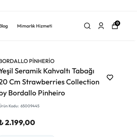
0
Blog
Mimarlık Hizmeti
BORDALLO PİNHERİO
Yeşil Seramik Kahvaltı Tabağı
20 Cm Strawberries Collection
by Bordallo Pinheiro
Ürün Kodu
:
65009445
₺ 2.199,00