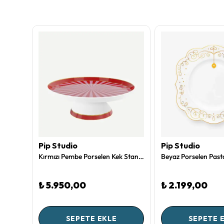
Pip Studio
Pip Studio
Mavi Melamin Kahvaltı Tabağı 21,5 Cm Capri Collection by Chiara Alessi
Kırmızı Pembe Porselen Kek Standı 24 Cm Love Birds Collection by Pip Studio
₺ 5.950,00
₺ 2.199,00
SEPETE EKLE
SEPETE 