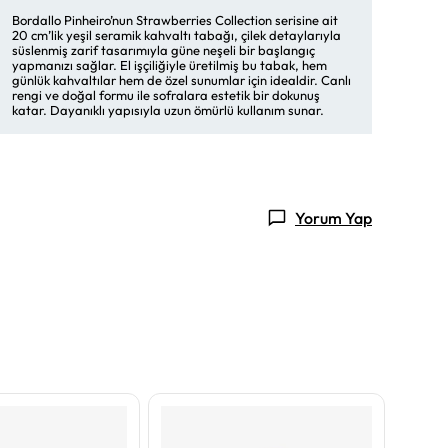
Bordallo Pinheiro’nun Strawberries Collection serisine ait
20 cm’lik yeşil seramik kahvaltı tabağı, çilek detaylarıyla
süslenmiş zarif tasarımıyla güne neşeli bir başlangıç
yapmanızı sağlar. El işçiliğiyle üretilmiş bu tabak, hem
günlük kahvaltılar hem de özel sunumlar için idealdir. Canlı
rengi ve doğal formu ile sofralara estetik bir dokunuş
katar. Dayanıklı yapısıyla uzun ömürlü kullanım sunar.
Yorum Yap