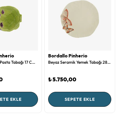
inherio
Bordallo Pinherio
Borda
Yeşil Seramik Pasta Tabağı 17 Cm Artichoke Collection by Bordallo Pinheiro
Beyaz Seramik Yemek Tabağı 28 Cm Cloudy Butterflies Collection by Bordallo Pinheiro
0
₺ 5.750,00
₺ 2.
ETE EKLE
SEPETE EKLE