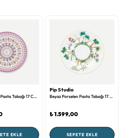
Pip Studio
Pip S
Mor Porselen Pasta Tabağı 17 Cm Lily & Lotus Collection by Pip Studio
Beyaz Porselen Pasta Tabağı 17 Cm Jolie Collection by Pip Studio
0
₺ 1.599,00
₺ 89
ETE EKLE
SEPETE EKLE