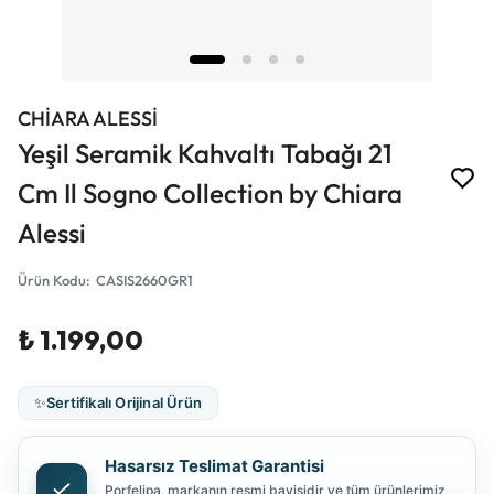
CHİARA ALESSİ
Yeşil Seramik Kahvaltı Tabağı 21
Cm Il Sogno Collection by Chiara
Alessi
Ürün Kodu
:
CASIS2660GR1
₺ 1.199,00
✨
Sertifikalı Orijinal Ürün
Hasarsız Teslimat Garantisi
Porfelipa, markanın resmi bayisidir ve tüm ürünlerimiz