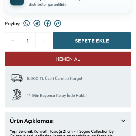
distribütör garantilidir.
Paylaş
:
SEPETE EKLE
HEMEN AL
5.000 TL Üzeri Ücretsiz Kargo!
14 Gün Boyunca Kolay İade Hakkı!
Ürün Açıklaması
Yeşil Seramik Kahvaltı Tabağı 21 cm – Il Sogno Collection by
Chiara Alessi, doğadan ilham alan rengiyle güne ferah bir