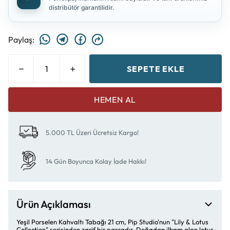
distribütör garantilidir.
Paylaş
:
SEPETE EKLE
HEMEN AL
5.000 TL Üzeri Ücretsiz Kargo!
14 Gün Boyunca Kolay İade Hakkı!
Ürün Açıklaması
Yeşil Porselen Kahvaltı Tabağı 21 cm, Pip Studio'nun "Lily & Lotus
Collection" serisinden zarif bir parçadır. Doğadan ilham alan lotus