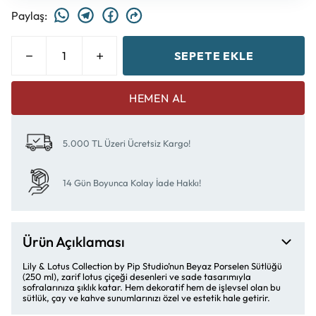
Paylaş
:
SEPETE EKLE
HEMEN AL
5.000 TL Üzeri Ücretsiz Kargo!
14 Gün Boyunca Kolay İade Hakkı!
Ürün Açıklaması
Lily & Lotus Collection by Pip Studio’nun Beyaz Porselen Sütlüğü
(250 ml), zarif lotus çiçeği desenleri ve sade tasarımıyla
sofralarınıza şıklık katar. Hem dekoratif hem de işlevsel olan bu
sütlük, çay ve kahve sunumlarınızı özel ve estetik hale getirir.