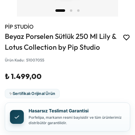
PİP STUDİO
Beyaz Porselen Sütlük 250 Ml Lily &
Lotus Collection by Pip Studio
Ürün Kodu
:
51007055
₺ 1.499,00
✨
Sertifikalı Orijinal Ürün
Hasarsız Teslimat Garantisi
Porfelipa, markanın resmi bayisidir ve tüm ürünlerimiz
distribütör garantilidir.