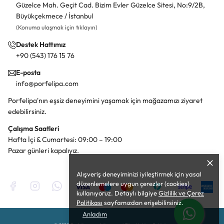
Güzelce Mah. Geçit Cad. Bizim Evler Güzelce Sitesi, No:9/2B,
Büyükçekmece / İstanbul
(Konuma ulaşmak için tıklayın)
Destek Hattımız
+90 (543) 176 15 76
E-posta
info@porfelipa.com
Porfelipa'nın eşsiz deneyimini yaşamak için mağazamızı ziyaret
edebilirsiniz.
Çalışma Saatleri
Hafta İçi & Cumartesi: 09:00 – 19:00
Pazar günleri kapalıyız.
Alışveriş deneyiminizi iyileştirmek için yasal
düzenlemelere uygun çerezler (cookies)
kullanıyoruz. Detaylı bilgiye
Gizlilik ve Çerez
Politikası
sayfamızdan erişebilirsiniz.
Anladım