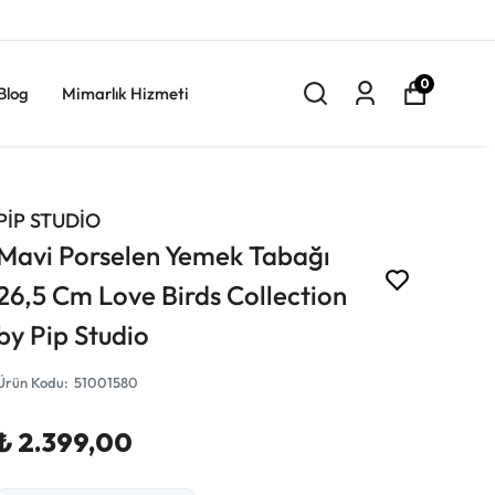
0
Blog
Mimarlık Hizmeti
PİP STUDİO
Mavi Porselen Yemek Tabağı
26,5 Cm Love Birds Collection
by Pip Studio
Ürün Kodu
:
51001580
₺ 2.399,00