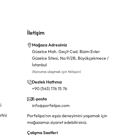
İletişim
Mağaza Adresimiz
Güzelce Mah. Geçit Cad. Bizim Evler
Güzelce Sitesi, No:9/2B, Büyükçekmece /
İstanbul
(Konuma ulaşmak için tıklayın)
Destek Hattımız
+90 (543) 176 15 76
E-posta
i
info@porfelipa.com
tni
Porfelipa'nın eşsiz deneyimini yaşamak için
mağazamızı ziyaret edebilirsiniz.
Çalışma Saatleri