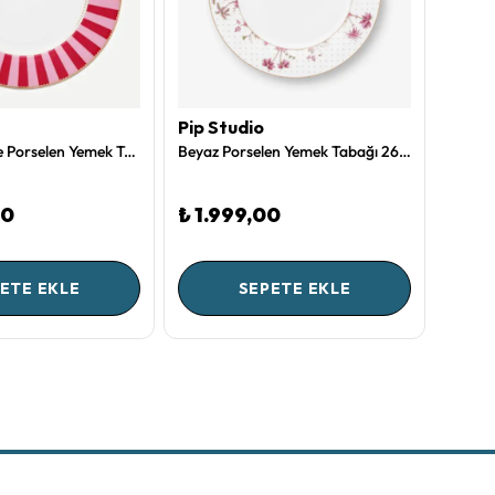
Pip Studio
Chiar
Kırmızı Pembe Porselen Yemek Tabağı 26,5 Cm Love Birds Collection by Pip Studio
Beyaz Porselen Yemek Tabağı 26,5 Cm Jolie Collection by Pip Studio
00
₺ 1.999,00
₺ 1.
ETE EKLE
SEPETE EKLE