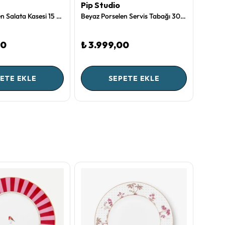
Pip Studio
Pip S
Beyaz Porselen Salata Kasesi 15 Cm Royal Gold White Collection by Pip Studio
Beyaz Porselen Servis Tabağı 30X21,5 Cm Blue Bird Collection by Pip Studio
00
₺ 3.999,00
₺ 2.
ETE EKLE
SEPETE EKLE