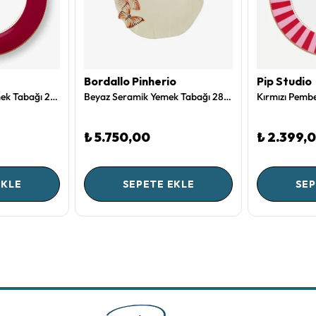
Bordallo Pinherio
Pip Studio
Kırmızı Porselen Yemek Tabağı 26,5 Cm Love Birds Collection by Pip Studio
Beyaz Seramik Yemek Tabağı 28 Cm Cloudy Butterflies Collection by Bordallo Pinheiro
₺ 5.750,00
₺ 2.399,
EKLE
SEPETE EKLE
SEP