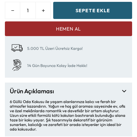
SEPETE EKLE
HEMEN AL
5.000 TL Üzeri Ücretsiz Kargo!
14 Gün Boyunca Kolay İade Hakkı!
Ürün Açıklaması
6 Güllü Oda Kokusu ile yaşam alanlarınıza kalıcı ve ferah bir
atmosfer kazandırın. Yoğun ve hoş gül aroması sayesinde ev, ofis
ve özel mekânlarda romantik ve davetkâr bir ortam oluşturur.
Uzun süre etkili formülü kötü kokuları bastırarak bulunduğu alana
taze bir koku yayar. Şık tasarımıyla dekoratif bir görünüm
sunarken, kalıcılığı ve zarafeti bir arada isteyenler için ideal bir
oda kokusudur.