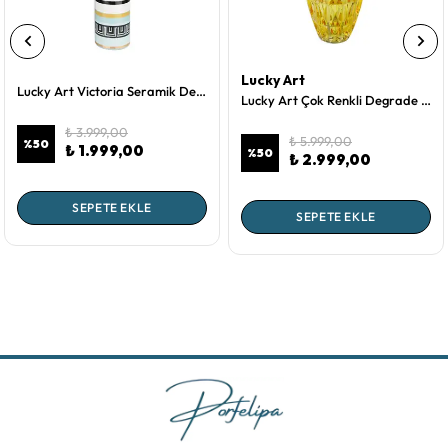
Lucky Art
Lucky Art Victoria Seramik Desenli Renkli Vazo 44 cm
Lucky Art Çok Renkli Degrade Kesme Kristal Büyük Cam Vazo 14x32 Cm
₺ 3.999,00
₺ 5.999,00
%
50
₺ 1.999,00
%
50
₺ 2.999,00
SEPETE EKLE
SEPETE EKLE