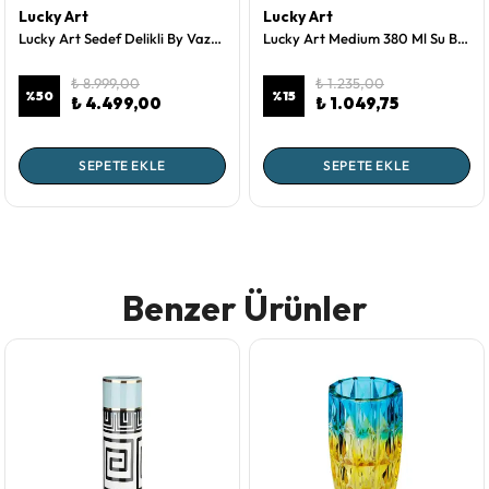
Lucky Art
Lucky Art
Lucky Art Sedef Delikli By Vazo 48 Cm
Lucky Art Medium 380 Ml Su Bardağı 6'Lı
₺ 8.999,00
₺ 1.235,00
%
50
%
15
₺ 4.499,00
₺ 1.049,75
SEPETE EKLE
SEPETE EKLE
Benzer Ürünler