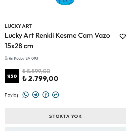
LUCKY ART
Lucky Art Renkli Kesme Cam Vazo
15x28 cm
Ürün Kodu
:
EV 093
₺ 5.599,00
%
50
₺ 2.799,00
Paylaş
:
STOKTA YOK