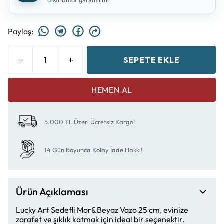
distribütör garantilidir.
Paylaş
:
SEPETE EKLE
HEMEN AL
5.000 TL Üzeri Ücretsiz Kargo!
14 Gün Boyunca Kolay İade Hakkı!
Ürün Açıklaması
Lucky Art Sedefli Mor&Beyaz Vazo 25 cm, evinize
zarafet ve şıklık katmak için ideal bir seçenektir.