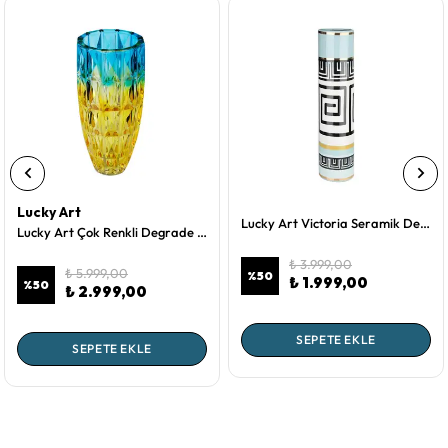
Lucky Art
Lucky Art Victoria Seramik Desenli Renkli Vazo 44 cm
Lucky Art Çok Renkli Degrade Kesme Kristal Büyük Cam Vazo 14x32 Cm
₺ 3.999,00
₺ 5.999,00
%
50
₺ 1.999,00
%
50
₺ 2.999,00
SEPETE EKLE
SEPETE EKLE