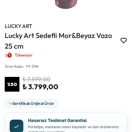
LUCKY ART
Lucky Art Sedefli Mor&Beyaz Vazo
25 cm
Tükeniyor
Ürün Kodu
:
YY 094
₺ 7.599,00
%
50
₺ 3.799,00
✨
Sertifikalı Orijinal Ürün
Hasarsız Teslimat Garantisi
Porfelipa, markanın resmi bayisidir ve tüm ürünlerimiz