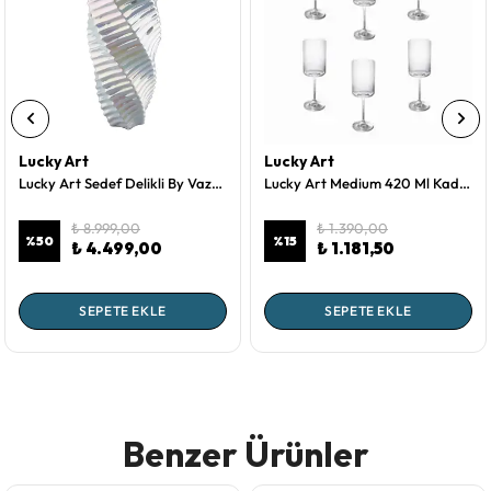
Lucky Art
Lucky Art
Lucky Art Sedef Delikli By Vazo 48 Cm
Lucky Art Medium 420 Ml Kadeh 6'Lı
₺ 8.999,00
₺ 1.390,00
%
50
%
15
₺ 4.499,00
₺ 1.181,50
SEPETE EKLE
SEPETE EKLE
Benzer Ürünler