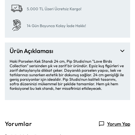
5.000 TL Üzeri Ücretsiz Kargo!
14 Gün Boyunca Kolay İade Hakkı!
Ürün Açıklaması
Haki Porselen Kek Standı 24 cm, Pip Studio'nun "Love Birds
Collection" serisinden şık ve zarif bir üründür. Eşsiz kuş figürleri ve
zarif detaylarıyla dikkat çeker. Dayanıklı porselen yapısı, kek ve
tatlılarınızı sunarken estetik bir dokunuş sağlar. 24 cm genişliği ile
geniş porsiyonlar için idealdir. Pip Studio'nun kaliteli tasarımı,
sofra düzeninizi mükemmel bir şekilde tamamlar. Hem şık hem
fonksiyonel bu kek standı, her misafirinizi etkileyecek.
Yorumlar
Yorum Yap