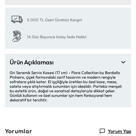
5.000 TL Üzeri Ücretsiz Kargo!
14 Gün Boyunca Kolay İade Hakkı!
Ürün Açıklaması
Gri Seramik Servis Kasesi (17 cm) – Flora Collection by Bordallo
Pinheiro, çiçek formundaki zarif tasarımı ve modern rengiyle
sofralara şıklık katar. El işçiliğiyle üretilen bu özel kase, meze,
salata veya atıştırmalık sunumları için idealdir. Portekiz menşeli
bu estetik ürün, doğal ve sanatsal detaylarıyla dikkat çeker.
Günlük kullanım ve özel sunumlar için hem fonksiyonel hem
dekoratif bir tercihtir.
Yorumlar
Yorum Yap