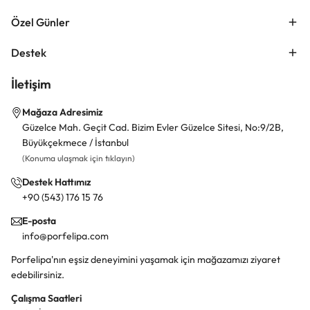
Özel Günler
Destek
İletişim
Mağaza Adresimiz
Güzelce Mah. Geçit Cad. Bizim Evler Güzelce Sitesi, No:9/2B,
Büyükçekmece / İstanbul
(Konuma ulaşmak için tıklayın)
Destek Hattımız
+90 (543) 176 15 76
E-posta
info@porfelipa.com
Porfelipa'nın eşsiz deneyimini yaşamak için mağazamızı ziyaret
edebilirsiniz.
Çalışma Saatleri