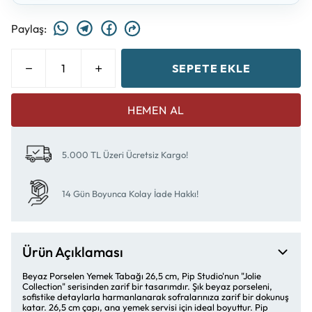
Paylaş
:
SEPETE EKLE
HEMEN AL
5.000 TL Üzeri Ücretsiz Kargo!
14 Gün Boyunca Kolay İade Hakkı!
Ürün Açıklaması
Beyaz Porselen Yemek Tabağı 26,5 cm, Pip Studio'nun "Jolie
Collection" serisinden zarif bir tasarımdır. Şık beyaz porseleni,
sofistike detaylarla harmanlanarak sofralarınıza zarif bir dokunuş
katar. 26,5 cm çapı, ana yemek servisi için ideal boyuttur. Pip