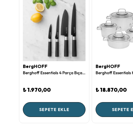
BergHOFF
BergHOFF
Berghoff Balance Seramik Kapaklı Fırın Kabı 2,4 L
Berghoff Essentials 4 Parça Bıçak Seti
₺ 1.970,00
₺ 18.870,00
SEPETE EKLE
SEPETE 