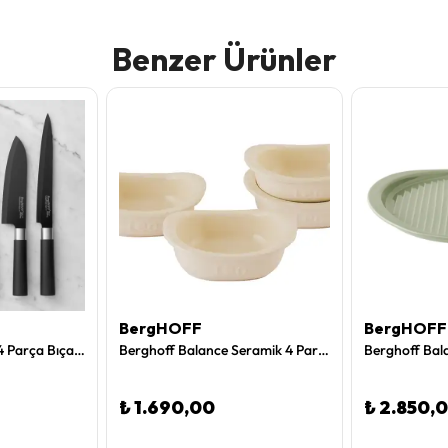
Benzer Ürünler
BergHOFF
BergHOFF
Berghoff Essentials 4 Parça Bıçak Seti
Berghoff Balance Seramik 4 Parça Ramekin Kasesi 0,20 L
₺ 1.690,00
₺ 2.850,