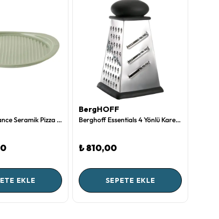
BergHOFF
Berg
Berghoff Balance Seramik Pizza Pişirme Tepsisi
Berghoff Essentials 4 Yönlü Kare Rende - 22 Cm
00
₺ 810,00
₺ 1.
ETE EKLE
SEPETE EKLE