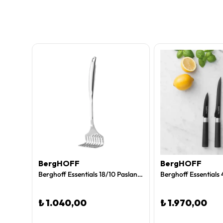
BergHOFF
BergHOFF
Berghoff Essentials 18/10 Paslanmaz Çelik Servis Kaşığı
Berghoff Essentials 18/10 Paslanmaz Çelik Patates Ezici 33 cm
₺ 1.040,00
₺ 1.970,00