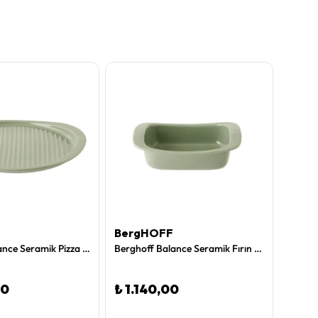
BergHOFF
Berg
Berghoff Balance Seramik Pizza Pişirme Tepsisi
Berghoff Balance Seramik Fırın Kabı 20,3 x 16,5 x 6 cm
00
₺ 1.140,00
₺ 1.