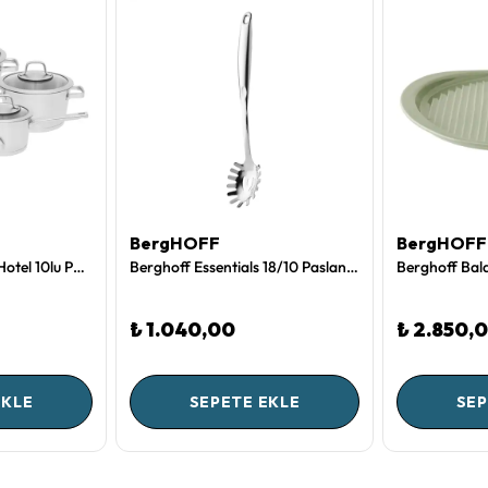
BergHOFF
BergHOFF
Berghoff Essentials Hotel 10lu Paslanmaz Çelik Tencere Seti
Berghoff Essentials 18/10 Paslanmaz Çelik Makarna Kaşığı 33 cm
₺ 1.040,00
₺ 2.850,
EKLE
SEPETE EKLE
SEP