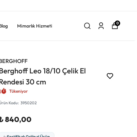
0
Blog
Mimarlık Hizmeti
BERGHOFF
Berghoff Leo 18/10 Çelik El
Rendesi 30 cm
Tükeniyor
Ürün Kodu
:
3950202
₺ 840,00
✨
Sertifikalı Orijinal Ürün