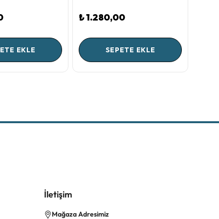
0
₺ 1.280,00
₺ 6.
ETE EKLE
SEPETE EKLE
İletişim
Mağaza Adresimiz