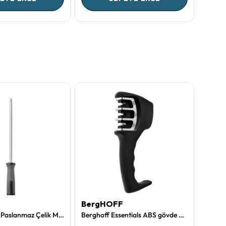
BergHOFF
Berg
Berghoff Leo Paslanmaz Çelik Masat
Berghoff Essentials ABS gövde Çelik Bileyici