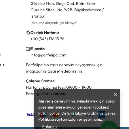
Güzelce Mah. Geçit Cad. Bizim Evler
Güzelce Sitesi, No:9/2B, Büyükçekmece /
İstanbul
(Konuma ulaşmak için tıklayın)
Destek Hattımız
+90 (543) 176 15 76
E-posta
i
info@porfelipa.com
tni
Porfelipa'nın eşsiz deneyimini yaşamak için
mağazamızı ziyaret edebilirsiniz.
Çalışma Saatleri
Hafta İçi & Cumartesi: 09:00 – 19:00
Pazar günleri kapalıyız.
Alışveriş deneyiminizi iyileştirmek için yasal
düzenlemelere uygun çerezler (cookies)
kullanıyoruz. Detaylı bilgiye
Gizlilik ve Çerez
Politikası
sayfamızdan erişebilirsiniz.
Anladım