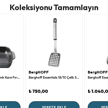
Koleksiyonu Tamamlayın
BergHOFF
BergHOFF
Berghoff Gem Seramik Kare Fırın Kabı 19x19x4,50cm
Berghoff Essentials 18/10 Çelik Spatula
₺ 750,00
₺ 1.040,
EKLE
SEPETE EKLE
SEP