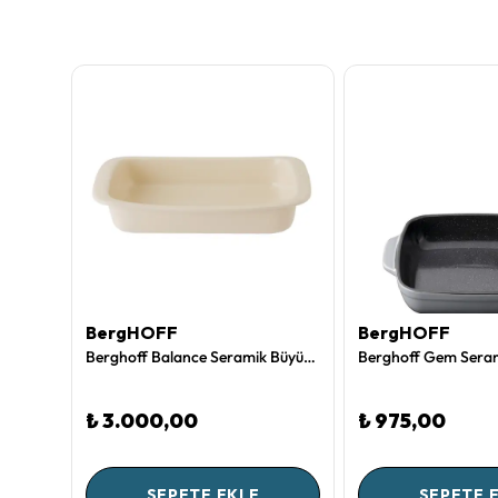
BergHOFF
BergHOFF
Berghoff Essentials Termal 1 Lt. Termos Orion
Berghoff Balance Seramik Büyük Fırın Kabı 35,5 x 25 x 7,3 cm
₺ 3.000,00
₺ 975,00
SEPETE EKLE
SEPETE 