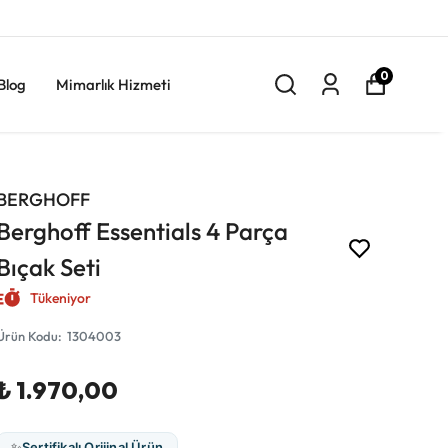
0
Blog
Mimarlık Hizmeti
BERGHOFF
Berghoff Essentials 4 Parça
Bıçak Seti
Tükeniyor
Ürün Kodu
:
1304003
₺ 1.970,00
✨
Sertifikalı Orijinal Ürün