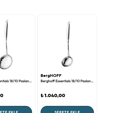
BergHOFF
Berg
Berghoff Essentials 18/10 Paslanmaz Çelik Kevgir 36 cm
Berghoff Essentials 18/10 Paslanmaz Çelik Kepçe 33 Cm
00
₺ 1.040,00
₺ 2.
ETE EKLE
SEPETE EKLE