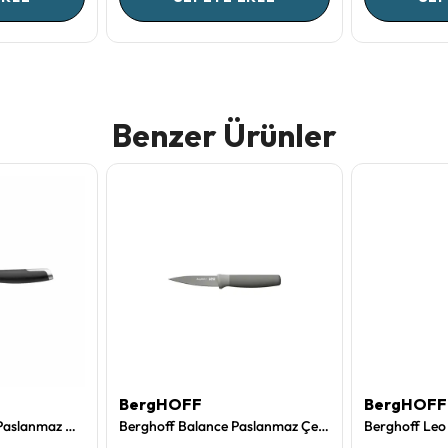
Benzer Ürünler
BergHOFF
BergHOFF
Berghoff Leo 18/10 Paslanmaz Çelik Santoku Bıçağı 17,5 cm
Berghoff Balance Paslanmaz Çelik Soyma Bıçağı 8,5 cm