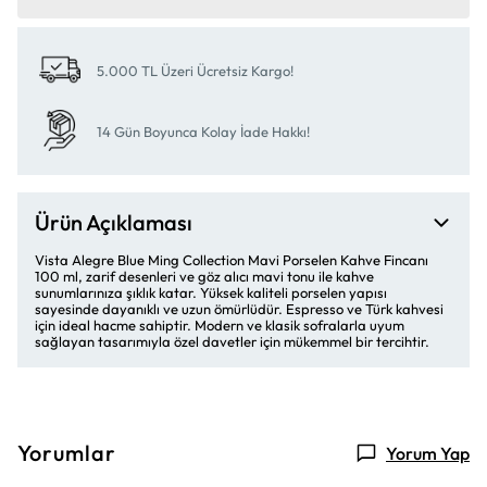
5.000 TL Üzeri Ücretsiz Kargo!
14 Gün Boyunca Kolay İade Hakkı!
Ürün Açıklaması
Vista Alegre
Blue Ming Collection Mavi Porselen Kahve Fincanı
100 ml, zarif desenleri ve göz alıcı mavi tonu ile kahve
sunumlarınıza şıklık katar. Yüksek kaliteli porselen yapısı
sayesinde dayanıklı ve uzun ömürlüdür. Espresso ve Türk kahvesi
için ideal hacme sahiptir. Modern ve klasik sofralarla uyum
sağlayan tasarımıyla özel davetler için mükemmel bir tercihtir.
Yorumlar
Yorum Yap