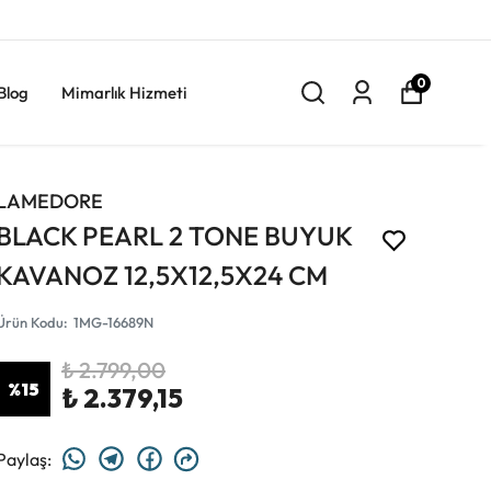
0
Blog
Mimarlık Hizmeti
LAMEDORE
BLACK PEARL 2 TONE BUYUK
KAVANOZ 12,5X12,5X24 CM
Ürün Kodu
:
1MG-16689N
₺ 2.799,00
%
15
₺ 2.379,15
Paylaş
: