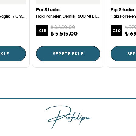
Pip Studio
Pip Studio
Beyaz Porselen Tereyağlık 17 Cm Jolie Collection by Pip Studio
Haki Porselen Demlik 1600 Ml Blushing Birds Collection by Pip Studio
₺ 8.450,00
₺ 99
%
35
%
30
₺ 5.515,00
₺ 6
EKLE
SEPETE EKLE
SEP