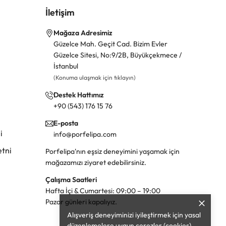
İletişim
Mağaza Adresimiz
Güzelce Mah. Geçit Cad. Bizim Evler
Güzelce Sitesi, No:9/2B, Büyükçekmece /
İstanbul
(Konuma ulaşmak için tıklayın)
Destek Hattımız
+90 (543) 176 15 76
E-posta
i
info@porfelipa.com
tni
Porfelipa'nın eşsiz deneyimini yaşamak için
mağazamızı ziyaret edebilirsiniz.
Çalışma Saatleri
Hafta İçi & Cumartesi: 09:00 – 19:00
Pazar günleri kapalıyız.
Alışveriş deneyiminizi iyileştirmek için yasal
düzenlemelere uygun çerezler (cookies)