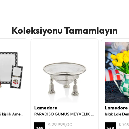
Koleksiyonu Tamamlayın
Lamedore
Lamedore
Lamedore Summer 6 kişilik Amerikan Servis Seti
PARADISO GUMUS MEYVELIK 35.5X21.5 CM
₺ 29.999,00
₺ 74
%
50
%
20