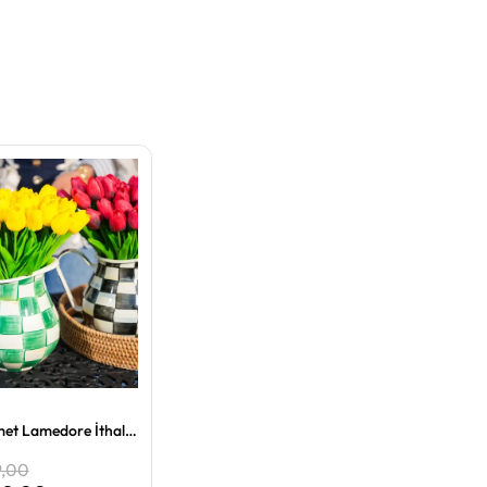
Islak Lale Demet Lamedore İthal 1.Kalite
9,00