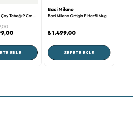
Baci Milano
Chiar
Haki Porselen Çay Tabağı 9 Cm Blushing Birds Collection by Pip Studio
Baci Milano Ortigia F Harfli Mug
9,00
99,00
₺ 1.499,00
₺ 3.
ETE EKLE
SEPETE EKLE