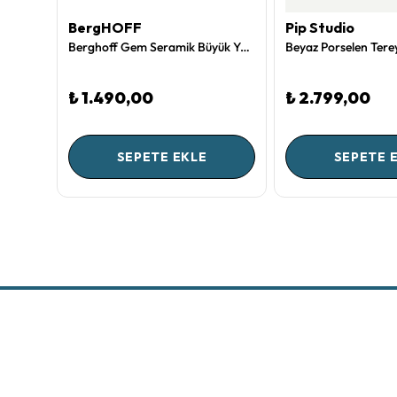
BergHOFF
Pip Studio
Duş Jeli 700 Ml Pantelleria Collection by Rudy Milano
Berghoff Gem Seramik Büyük Yuvarlak Fırın Kabı 27x27x6,50 cm
₺ 1.490,00
₺ 2.799,00
SEPETE EKLE
SEPETE 