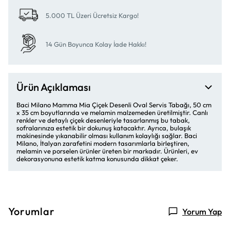
5.000 TL Üzeri Ücretsiz Kargo!
14 Gün Boyunca Kolay İade Hakkı!
Ürün Açıklaması
Baci Milano Mamma Mia Çiçek Desenli Oval Servis Tabağı, 50 cm
x 35 cm boyutlarında ve melamin malzemeden üretilmiştir. Canlı
renkler ve detaylı çiçek desenleriyle tasarlanmış bu tabak,
sofralarınıza estetik bir dokunuş katacaktır. Ayrıca, bulaşık
makinesinde yıkanabilir olması kullanım kolaylığı sağlar. Baci
Milano, İtalyan zarafetini modern tasarımlarla birleştiren,
melamin ve porselen ürünler üreten bir markadır. Ürünleri, ev
dekorasyonuna estetik katma konusunda dikkat çeker.
Yorumlar
Yorum Yap