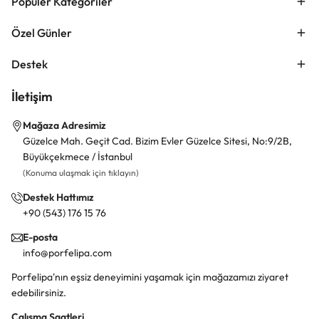
Popüler Kategoriler
Özel Günler
Destek
İletişim
Mağaza Adresimiz
Güzelce Mah. Geçit Cad. Bizim Evler Güzelce Sitesi, No:9/2B,
Büyükçekmece / İstanbul
(Konuma ulaşmak için tıklayın)
Destek Hattımız
+90 (543) 176 15 76
E-posta
info@porfelipa.com
Porfelipa'nın eşsiz deneyimini yaşamak için mağazamızı ziyaret
edebilirsiniz.
Çalışma Saatleri